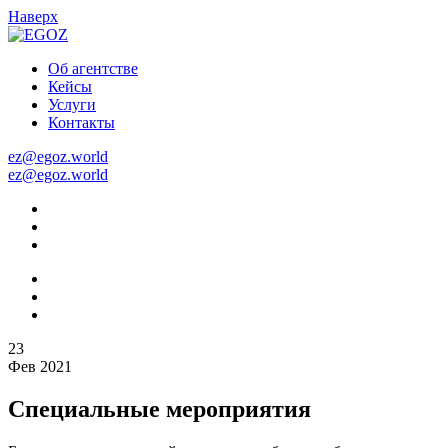
На
верх
Об агентстве
Кейсы
Услуги
Контакты
ez@egoz.world
ez@egoz.world
23
Фев 2021
Специальные мероприятия