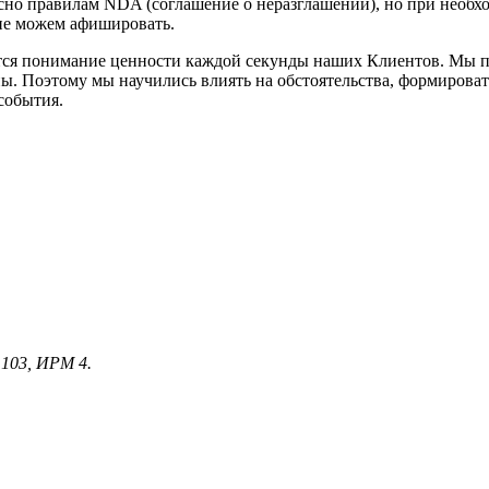
сно правилам NDA (соглашение о неразглашении), но при необ
 не можем афишировать.
ся понимание ценности каждой секунды наших Клиентов. Мы пон
ны. Поэтому мы научились влиять на обстоятельства, формирова
события.
. 103, ИРМ 4.