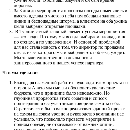
уже не могли. Отель был озвучен и он был крайне
дорогим.
За 3 дня до мероприятия прогнозы погоды поменялись и
вместо идеально чистого неба нам обещали залповые
ливни и беспощадные шторма, а клиентом на оба ужина
были выбраны открытые площадки.
В Турции самый главный элемент успеха мероприятия
— это люди. Поэтому мы всегда выбираем площадки не
по стенам, а по управленцам. И основной проблемой
для нас стала новость о том, что директор по продажам
отеля, из-за которого мы и выбрали этот объект, уходит.
Мы теряли единственного лояльного и
заинтересованного в нашем успехе партнера.
Что мы сделали:
Благодаря слаженной работе с руководителем проекта со
стороны Авито мы смогли обосновать увеличение
бюджета, что в принципе было невозможно. Но
глубинная проработка этого события и список
подтвердившихся участников говорили сами за себя.
Стратегически было важно реализовать данный проект
на самом высоком уровне и руководство компании нас
услышало, что позволило провести мероприятие в
полном объёме, не отказываясь от важных опций,
создающих атмосферу и поддерживающих комфорт