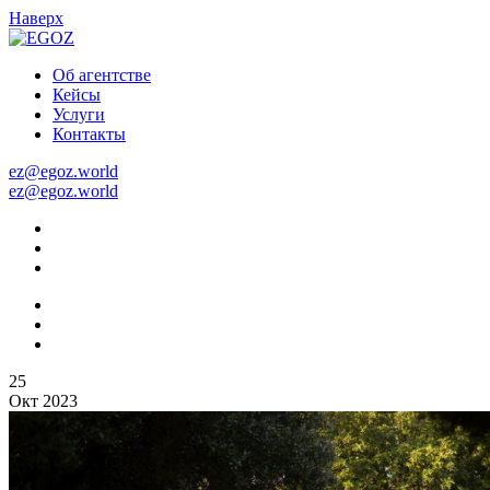
На
верх
Об агентстве
Кейсы
Услуги
Контакты
ez@egoz.world
ez@egoz.world
25
Окт 2023